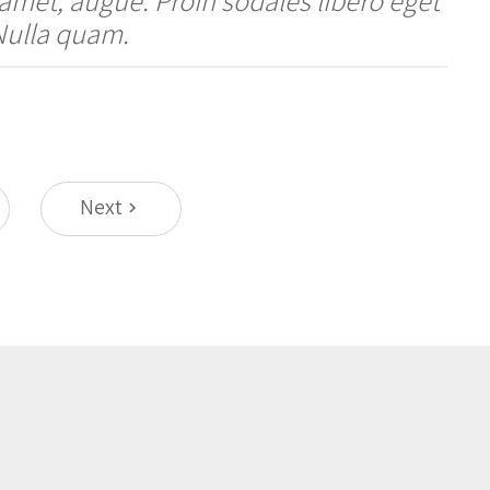
Nulla quam.
Next
keyboard_arrow_right