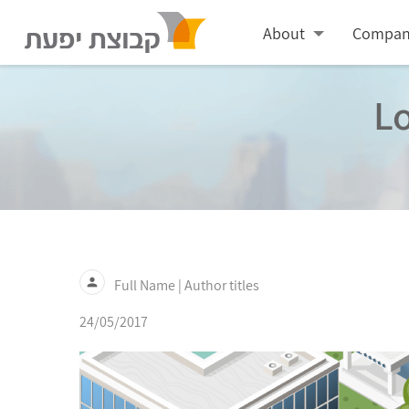
Skip
About
Compan
to
content
Lo
person
Full Name | Author titles
24/05/2017