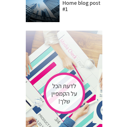
Home blog post
#1