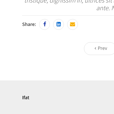
ante. 
Share:
Prev
keyboard_arrow_left
Ifat