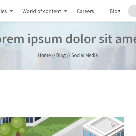
ies
World of content
Careers
Blog
rem ipsum dolor sit am
Home
//
Blog
//
Social Media