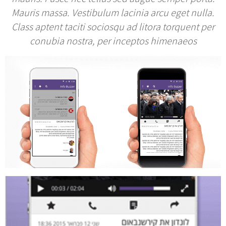
Mauris massa. Vestibulum lacinia arcu eget nulla.
Class aptent taciti sociosqu ad litora torquent per
conubia nostra, per inceptos himenaeos