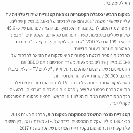
האולטימטיבי".
במקום הרביעי בטבלת הקטגוריות נמצאת קטגוריית שידורי טלויזיה
עם
עלייה של 4% משנת 2017 והוצאה לפרסום של כ-152.8 מיליון שקלים.
המפרסמת המובילה בקטגוריה היא yes, עם הוצאה לפרסום של כ- 45.6
מיליון שקלים באמצעות משרד הפרסום מקאן עם הקמפיינים, "מבצע
לyes ב-199 ₪ כולל VOD, "סדרות שלוקחות עד הקצה", "הסדרות
האהובות חוזרות בעונות חדשות".
מפרסמת נוספת בולטת בקטגוריה היא סלקום עם הוצאה לפרסום של
כ-15.3 מיליון שקלים באמצעות משרד הפרסום גיתם BBDO עם
הקמפיינים : שלוש שנים למהפכת הטלוויזיה, "סלקום TV – שלא יבלבלו
אתכם-20,000 לקוחות-אלפי סרטים וסדרות".
ראוי לעקוב אחר כניסתה של פרטנר TV לתחום הפרסום. בימים אלה
הודיעה חברת פרטנר על שיבוץ פרסומות מפולחות בערוציה, ולמעשה
בכך תהפוך להיות המדיום הטלוויזיוני הראשון המציג פרסומות מטורגטות
לקהלי יעד.
קטגוריית מוצרי החשמל הממוקמת במקום ה-5,
פרסמה בשנת 2018
בכ-139.4 מיליון שקלים המבטאים ירידה של 21% משנת 2017, בין השאר
על רקע ירידת הפרסום בקטגוריית המזגנים שלהטה בשנת 2017.