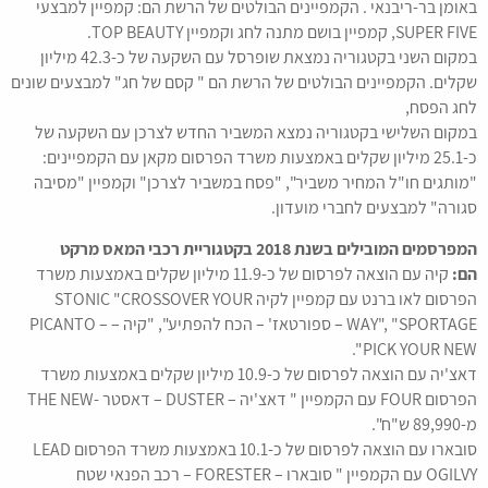
באומן בר-ריבנאי . הקמפיינים הבולטים של הרשת הם: קמפיין למבצעי
SUPER FIVE, קמפיין בושם מתנה לחג וקמפיין TOP BEAUTY.
במקום השני בקטגוריה נמצאת שופרסל עם השקעה של כ-42.3 מיליון
שקלים. הקמפיינים הבולטים של הרשת הם " קסם של חג" למבצעים שונים
לחג הפסח,
במקום השלישי בקטגוריה נמצא המשביר החדש לצרכן עם השקעה של
כ-25.1 מיליון שקלים באמצעות משרד הפרסום מקאן עם הקמפיינים:
"מותגים חו"ל המחיר משביר", "פסח במשביר לצרכן" וקמפיין "מסיבה
סגורה" למבצעים לחברי מועדון.
המפרסמים המובילים בשנת 2018 בקטגוריית רכבי המאס מרקט
הם:
קיה עם הוצאה לפרסום של כ-11.9 מיליון שקלים באמצעות משרד
הפרסום לאו ברנט עם קמפיין לקיה STONIC "CROSSOVER YOUR
WAY", "SPORTAGE – ספורטאז' – הכח להפתיע", "קיה – PICANTO –
PICK YOUR NEW".
דאצ'יה עם הוצאה לפרסום של כ-10.9 מיליון שקלים באמצעות משרד
הפרסום FOUR עם הקמפיין " דאצ'יה – DUSTER – דאסטר -THE NEW
מ-89,990 ש"ח".
סובארו עם הוצאה לפרסום של כ-10.1 באמצעות משרד הפרסום LEAD
OGILVY עם הקמפיין " סובארו – FORESTER – רכב הפנאי שטח