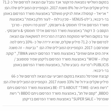
במקום השלישי נמצאות פרוקטר אנד גמבל עם הוצאה לפרסום של כ-71.2
מיליון שקלים ועלייה של 8% משנת 2017. הקמפיינים המובילים שלה הם:
" אריאל – קפסולה אחת לניקיון מושלם" באמצעות משרד הפרסום באומן
בר-ריבנאי, ג'ילט-VENUS – סכין גילוח – לעור חלק באמת" באמצעות
משרד הפרסום אדלר חומסקי & ורשבסקי, "פנטן פרו ויטמין – מרכך
הקסם ב- 3 דקות" באמצעות משרד הפרסום אדלר חומסקי & ורשבסקי .
עוד במקום השלישי ממוקמת החברה המרכזית למשקאות עם הוצאה
לפרסום של כ-71.2 מיליון שקלים, שהיא ירידה של כ- 10% ביחס למה
שפורסם ב-2017. הקמפיינים המובילים שלה הם: " נביעות – זה משנה
איזה מים אתם שותים" באמצעות משרד הפרסום יהושע TBWA, " קוקה
קולה – WOW" באמצעות משרד הפרסום גליקמן שמיר סמסונוב /
PUBLICIS ו"פריגת- בטבע שלנו", באמצעות משרד הפרסום באומן
בר-ריבנאי.
קבוצת שופרסל נמצאת במקום השביעי עם הוצאה לפרסום של כ-66
מיליון שקלים וגידול של 33% משנת 2017. הקמפיינים המובילים שלה הם:
"רשת פארם -BE- IT'S ABOUT "TIME באמצעות משרד הפרסום גיתם
BBDO, "קסם של חג", באמצעות משרד הפרסום גיתם BBDO ו" רשת
שופרסל – SUPER SALE" באמצעות משרד הפרסום בריקמן