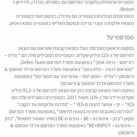
המוצרים שהפחיתו בתקציבי הפרסום הם: נספרסו, טורנדו, תדיראן ו-
IRobot.
המפרסמים הבולטים בקטגוריה הם טורנדו, במקום השני בקטגוריה
נמצאת אלקטרה מוצרי צריכה ובמקום השלישי בקטגוריה נמצא ניופאן.
מפרסמי על
במקום הראשון במפרסמי העל נמצאת קבוצת שטראוס עם הוצאה
לפרסום של כ-123 מיליון שקלים. הקמפיינים המובילים שלה הם " עלית –
דוריטוס – נראה אותך" באמצעות משרד הפרסום Gefen Team,
"שטראוס דנונה – מלא בטוב" באמצעות משרד הפרסום אדלר חומסקי &
ורשבסקי ו"עלית – תפוצ'יפס – טעים יותר עם תפוצ'יפס" באמצעות
משרד הפרסום אדלר חומסקי & ורשבסקי
במקום השני נמצאת קבוצת בזק עם הוצאה לפרסום של כ-91.2 מיליון
שקלים וירידה של כ-11% משנת 2017. הקמפיינים המובילים שלה הם:
YES" – יס – אפשר להנות מ-YES " – "סדרות שלוקחות עד הקצה"
"הסדרות האהובות חוזרות בעונות חדשות" ,באמצעות משרד הפרסום
מקאן ו"בזק – אינטרנט – BE – נהנים מ-BE במחיר שאסור לפספס", "בזק
– אינטרנט – BE+BSPOT" באמצעות משרד הפרסום אדלר חומסקי &
ורשבסקי