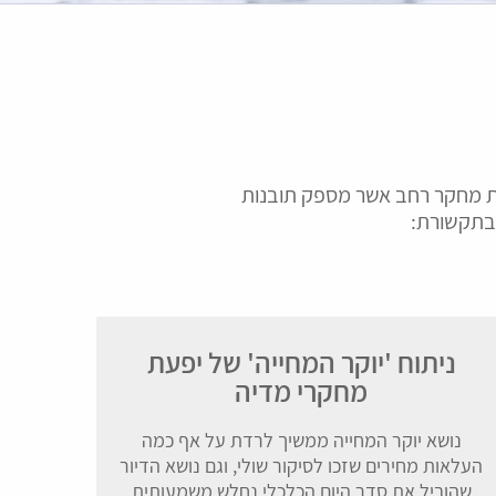
מחקר
הזדמנות עסקית
חת מחקר רחב אשר מספק תובנות
 בתקשורת:
 בניתוח מידע מכלי
הזדמנות עסקיות הן כלי הכרחי
ת בישראל ובניתוח
להמשך ולהרחבת פעילות
גי עיסקי ומספקים
העסק. יפעת מכרזים מאתרת
 וארגונים מחקרים,
עבורך מגוון רחב של הזדמנויות
בד, תובנות עיסקיות,
עסקיות ופרויקטיים
ניתוח 'יוקר המחייה' של יפעת
יות ואסטרטגיה
גלה עוד
גלה עוד
מחקרי מדיה
נושא יוקר המחייה ממשיך לרדת על אף כמה
העלאות מחירים שזכו לסיקור שולי, וגם נושא הדיור
שהוביל את סדר היום הכלכלי נחלש משמעותית