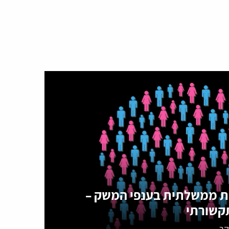
 ממשלתית בענפי המשק –
תקשורתי
קר