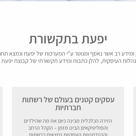
יפעת בתקשורת
ה
מדיה חברתית
 ומידע רב אשר נאסף ומנוטר ע"י המערכות של יפעת ונמצא ת
הלות העיסקית, להלן כתבות ומידע תקשורתי של קבוצת יפעת
 מעולם
חברת Vigo מבינה באמת על
מתמחים
התמצא
מה כולם מדברים ומספקת את
התקשור
אחר
הכלים למדידת ההשפעה של
אסטרט
במדיות
המותג על השיח ברשת לעומת
לחברות
המתחרים
מידע מעו
עסקים קטנים בעולם של רשתות
תחז
גלה עוד
חברתיות
הזירה הכלכלית מבינה כיום את מה שהילדים
והפוליטיקאים הבינו מזמן – הקהל הרחב
וההזדמנויות העסקיות נמצאים ברשתות