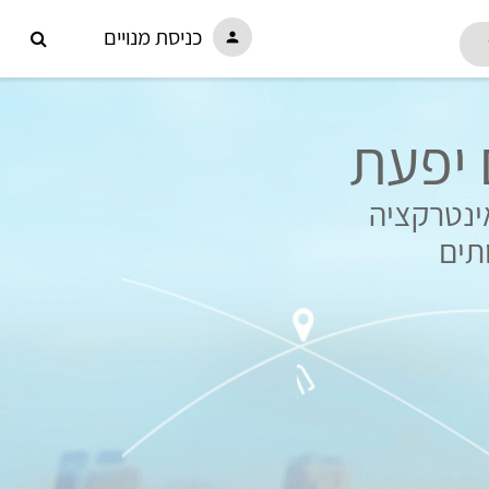
כניסת מנויים
person
 יפעת
אינטרקציה
תים