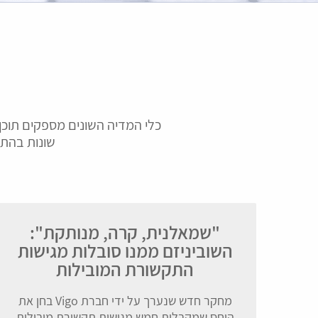
יחסי ציבור
פרסום ומדי
כלי המדיה השונים מספקים תוכן
שונות בהתנ
אלפי פרטי מידע מכלל כלי
מחקר וניתוח של מידע
התקשורת בישראל, מעובדים,
הפרסום, מאפשר ל
מנותחים ומועברים ללקוחותינו
ולעקוב בזמן אמת 
בזמן אמת
המהלכים הפרסומיים 
השונות.
"שמאלנית, קרה, מנותקת":
גלה עוד
גלה עוד
השוביניזם ממנו סובלות מגישות
התקשורת המובילות
מחקר חדש שנערך על ידי חברת Vigo בחן את
היחס שמקבלות חמש מגישות תקשורת מובילות