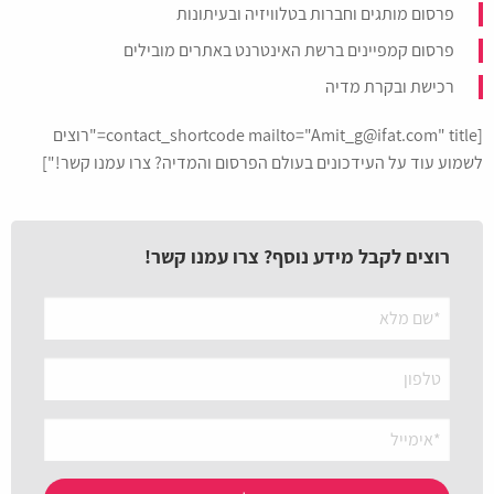
פרסום מותגים וחברות בטלוויזיה ובעיתונות
פרסום קמפיינים ברשת האינטרנט באתרים מובילים
רכישת ובקרת מדיה
[contact_shortcode mailto="Amit_g@ifat.com" title="רוצים
לשמוע עוד על העידכונים בעולם הפרסום והמדיה? צרו עמנו קשר!"]
רוצים לקבל מידע נוסף? צרו עמנו קשר!
שליחת
ההודעה
נכשלה.
אנא
נסה
מאוחר
יותר
או