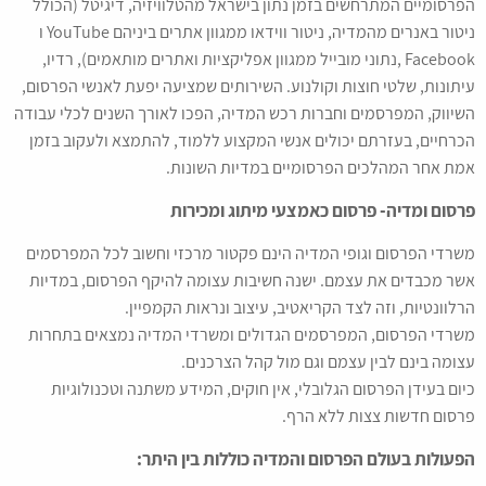
הפרסומיים המתרחשים בזמן נתון בישראל מהטלוויזיה, דיגיטל (הכולל
ניטור באנרים מהמדיה, ניטור ווידאו ממגוון אתרים ביניהם YouTube ו
Facebook ,נתוני מובייל ממגוון אפליקציות ואתרים מותאמים), רדיו,
עיתונות, שלטי חוצות וקולנוע. השירותים שמציעה יפעת לאנשי הפרסום,
השיווק, המפרסמים וחברות רכש המדיה, הפכו לאורך השנים לכלי עבודה
הכרחיים, בעזרתם יכולים אנשי המקצוע ללמוד, להתמצא ולעקוב בזמן
אמת אחר המהלכים הפרסומיים במדיות השונות.
פרסום ומדיה- פרסום כאמצעי מיתוג ומכירות
משרדי הפרסום וגופי המדיה הינם פקטור מרכזי וחשוב לכל המפרסמים
אשר מכבדים את עצמם. ישנה חשיבות עצומה להיקף הפרסום, במדיות
הרלוונטיות, וזה לצד הקריאטיב, עיצוב ונראות הקמפיין.
משרדי הפרסום, המפרסמים הגדולים ומשרדי המדיה נמצאים בתחרות
עצומה בינם לבין עצמם וגם מול קהל הצרכנים.
כיום בעידן הפרסום הגלובלי, אין חוקים, המידע משתנה וטכנולוגיות
פרסום חדשות צצות ללא הרף.
הפעולות בעולם הפרסום והמדיה כוללות בין היתר: