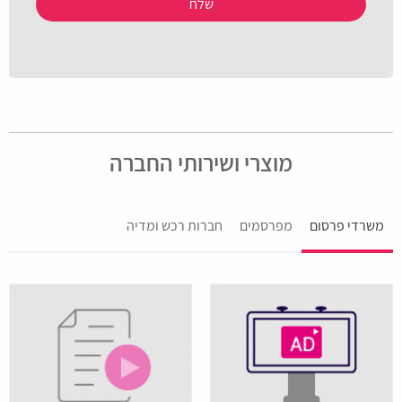
פנה
למנהל
Please
האתר
leave
בשיטה
this
אחרת.
field
empty.
מוצרי ושירותי החברה
משרדי פרסום
מפרסמים
חברות רכש ומדיה