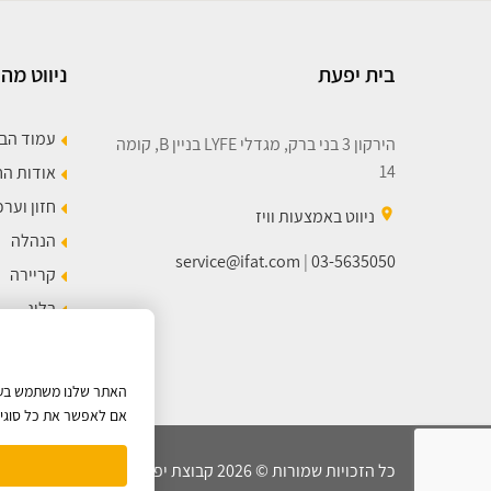
בית יפעת
ניווט מהי
עמוד הב
הירקון 3 בני ברק, מגדלי LYFE בניין B, קומה
14
אודות ה
חזון וערכ
place
ניווט באמצעות וויז
הנהלה
service@ifat.com
|
03-5635050
קריירה
בלוג
מפת הא
האתר שלנו משתמש בעוגי
אם לאפשר את כל סוגי ה
כל הזכויות שמורות © 2026 קבוצת יפעת |
מדיניות הפרטיות