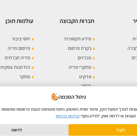
ר
חברות הקבוצה
עולמות תוכן
ית
מידע תקשורתי
יחסי ציבור
חברה
בקרת פרסום
פרסום מדיה
ים
מכרזים
מדיה חברתית
מחקרי מדיה
הזדמנות עסקית
אדקיט
מחקר
VIGO
תר
ניהול הסכמה
ות לצורך תפעול תקין, שיפור חוויית השימוש, ניתוח סטטיסטי והצגת פרסומות מותאמות א
עוגיות או לדחות אותן. למידע נוסף:
מדיניות פרטיות
לקבל
לדחות