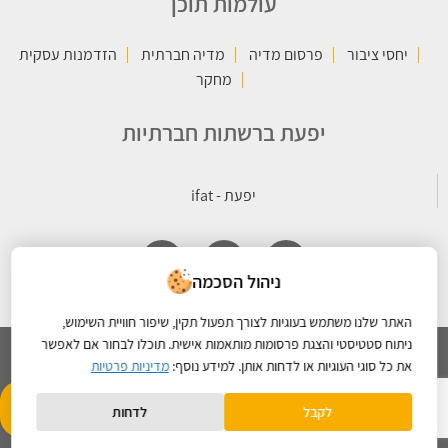
עולמות תוכן
יחסי ציבור
פרסום מדיה
מדיה חברתית
הזדמנות עסקית
מחקר
יפעת ברשתות חברתיות
ניהול הסכמה
האתר שלנו משתמש בעוגיות לצורך תפעול תקין, שיפור חוויית השימוש,
ניתוח סטטיסטי והצגת פרסומות מותאמות אישית. תוכלו לבחור אם לאפשר
את כל סוגי העוגיות או לדחות אותן. למידע נוסף:
מדיניות פרטיות
כל הזכויות שמורות © 2026 קבוצת יפעת |
מדיניות הפרטיות
- תחזוקת
Created By
לקבל
לדחות
אתרים