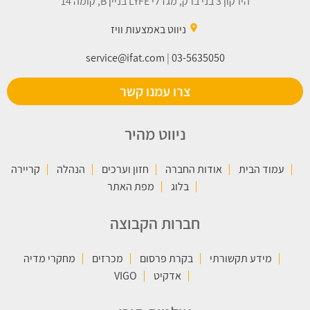
הירקון 3 בני ברק, מגדלי LYFE בניין B, קומה 14
place
ניווט באמצעות וויז
service@ifat.com
|
03-5635050
צרו עמנו קשר
ניווט מהיר
עמוד הבית
אודות החברה
חזון וערכים
הנהלה
קריירה
בלוג
מפת האתר
חברות הקבוצה
מידע תקשורתי
בקרת פרסום
מכרזים
מחקרי מדיה
אדקיט
VIGO