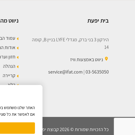
בית יפעת
ניווט מהי
עמוד הב
הירקון 3 בני ברק, מגדלי LYFE בניין B, קומה
14
אודות ה
חזון וערכ
place
ניווט באמצעות וויז
הנהלה
service@ifat.com
|
03-5635050
קריירה
בלוג
מפת הא
האתר שלנו משתמש בעוגי
אם לאפשר את כל סוגי ה
כל הזכויות שמורות © 2026 קבוצת יפעת |
מדיניות הפרטיות