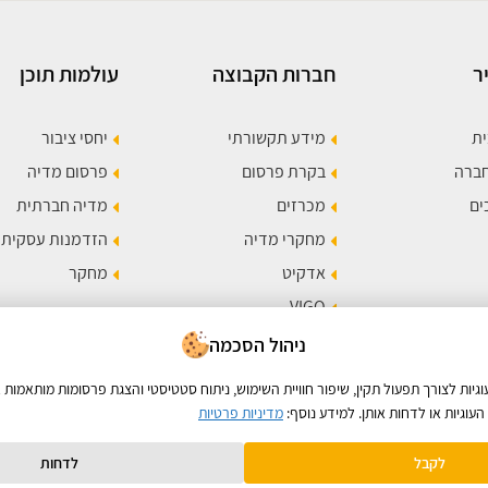
ר
חברות הקבוצה
עולמות תוכן
ית
מידע תקשורתי
יחסי ציבור
חברה
בקרת פרסום
פרסום מדיה
ים
מכרזים
מדיה חברתית
מחקרי מדיה
הזדמנות עסקית
אדקיט
מחקר
VIGO
תר
ניהול הסכמה
ות לצורך תפעול תקין, שיפור חוויית השימוש, ניתוח סטטיסטי והצגת פרסומות מותאמות א
עוגיות או לדחות אותן. למידע נוסף:
מדיניות פרטיות
לקבל
לדחות