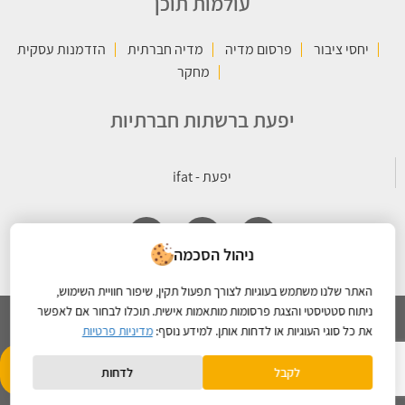
עולמות תוכן
יחסי ציבור
פרסום מדיה
מדיה חברתית
הזדמנות עסקית
מחקר
יפעת ברשתות חברתיות
ניהול הסכמה
האתר שלנו משתמש בעוגיות לצורך תפעול תקין, שיפור חוויית השימוש,
ניתוח סטטיסטי והצגת פרסומות מותאמות אישית. תוכלו לבחור אם לאפשר
את כל סוגי העוגיות או לדחות אותן. למידע נוסף:
מדיניות פרטיות
כל הזכויות שמורות © 2026 קבוצת יפעת |
מדיניות הפרטיות
- תחזוקת
Created By
לקבל
לדחות
אתרים