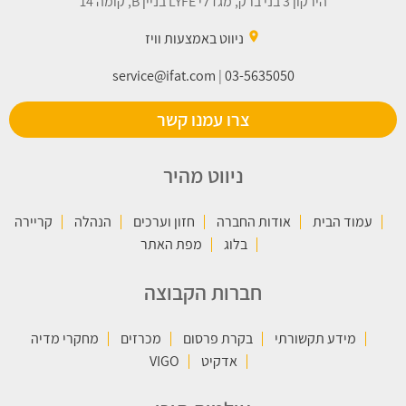
הירקון 3 בני ברק, מגדלי LYFE בניין B, קומה 14
place
ניווט באמצעות וויז
service@ifat.com
|
03-5635050
צרו עמנו קשר
ניווט מהיר
עמוד הבית
אודות החברה
חזון וערכים
הנהלה
קריירה
בלוג
מפת האתר
חברות הקבוצה
מידע תקשורתי
בקרת פרסום
מכרזים
מחקרי מדיה
אדקיט
VIGO