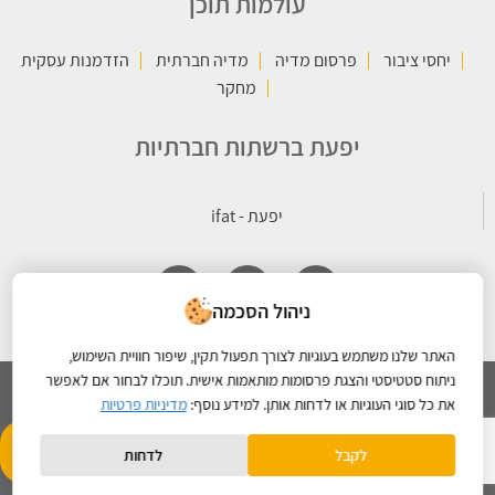
עולמות תוכן
יחסי ציבור
פרסום מדיה
מדיה חברתית
הזדמנות עסקית
מחקר
יפעת ברשתות חברתיות
ניהול הסכמה
האתר שלנו משתמש בעוגיות לצורך תפעול תקין, שיפור חוויית השימוש,
ניתוח סטטיסטי והצגת פרסומות מותאמות אישית. תוכלו לבחור אם לאפשר
את כל סוגי העוגיות או לדחות אותן. למידע נוסף:
מדיניות פרטיות
כל הזכויות שמורות © 2026 קבוצת יפעת |
מדיניות הפרטיות
- תחזוקת
Created By
לקבל
לדחות
אתרים