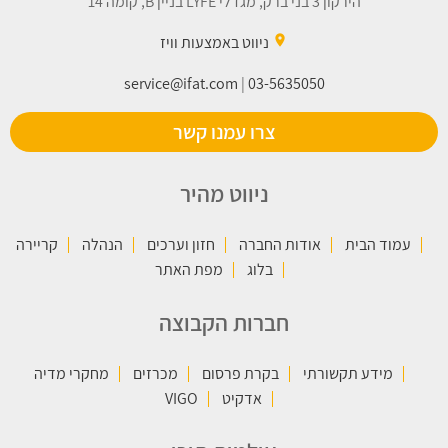
הירקון 3 בני ברק, מגדלי LYFE בניין B, קומה 14
place
ניווט באמצעות וויז
service@ifat.com
|
03-5635050
צרו עמנו קשר
ניווט מהיר
עמוד הבית
אודות החברה
חזון וערכים
הנהלה
קריירה
בלוג
מפת האתר
חברות הקבוצה
מידע תקשורתי
בקרת פרסום
מכרזים
מחקרי מדיה
אדקיט
VIGO