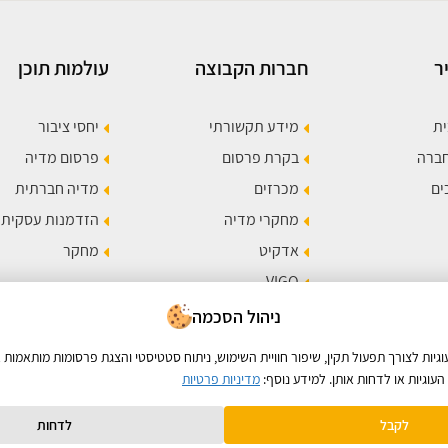
ר
חברות הקבוצה
עולמות תוכן
ית
מידע תקשורתי
יחסי ציבור
חברה
בקרת פרסום
פרסום מדיה
ים
מכרזים
מדיה חברתית
מחקרי מדיה
הזדמנות עסקית
אדקיט
מחקר
VIGO
תר
ניהול הסכמה
ות לצורך תפעול תקין, שיפור חוויית השימוש, ניתוח סטטיסטי והצגת פרסומות מותאמות א
עוגיות או לדחות אותן. למידע נוסף:
מדיניות פרטיות
לקבל
לדחות