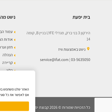
בית יפעת
ניווט מהי
עמוד הב
הירקון 3 בני ברק, מגדלי LYFE בניין B, קומה
14
אודות ה
חזון וערכ
place
ניווט באמצעות וויז
הנהלה
service@ifat.com
|
03-5635050
קריירה
בלוג
מפת הא
האתר שלנו משתמש בעוגי
אם לאפשר את כל סוגי ה
כל הזכויות שמורות © 2026 קבוצת יפעת |
מדיניות הפרטיות