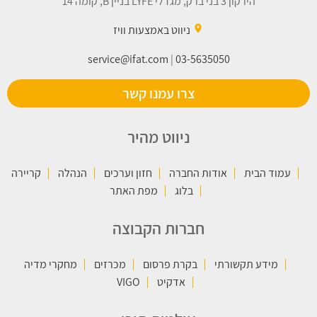
הירקון 3 בני ברק, מגדלי LYFE בניין B, קומה 14
place
ניווט באמצעות וויז
service@ifat.com
|
03-5635050
צרו עמנו קשר
ניווט מהיר
עמוד הבית
אודות החברה
חזון וערכים
הנהלה
קריירה
בלוג
מפת האתר
חברות הקבוצה
מידע תקשורתי
בקרת פרסום
מכרזים
מחקרי מדיה
אדקיט
VIGO