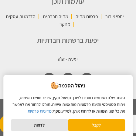
עולמות תוכן
יחסי ציבור
פרסום מדיה
מדיה חברתית
הזדמנות עסקית
מחקר
יפעת ברשתות חברתיות
ניהול הסכמה
האתר שלנו משתמש בעוגיות לצורך תפעול תקין, שיפור חוויית השימוש,
ניתוח סטטיסטי והצגת פרסומות מותאמות אישית. תוכלו לבחור אם לאפשר
את כל סוגי העוגיות או לדחות אותן. למידע נוסף:
מדיניות פרטיות
כל הזכויות שמורות © 2026 קבוצת יפעת |
מדיניות הפרטיות
- תחזוקת
Created By
לקבל
לדחות
אתרים