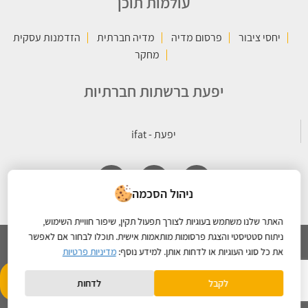
עולמות תוכן
יחסי ציבור
פרסום מדיה
מדיה חברתית
הזדמנות עסקית
מחקר
יפעת ברשתות חברתיות
ניהול הסכמה
האתר שלנו משתמש בעוגיות לצורך תפעול תקין, שיפור חוויית השימוש,
ניתוח סטטיסטי והצגת פרסומות מותאמות אישית. תוכלו לבחור אם לאפשר
את כל סוגי העוגיות או לדחות אותן. למידע נוסף:
מדיניות פרטיות
כל הזכויות שמורות © 2026 קבוצת יפעת |
מדיניות הפרטיות
- תחזוקת
Created By
לקבל
לדחות
אתרים