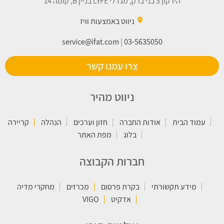
הירקון 3 בני ברק, מגדלי LYFE בניין B, קומה 14
place
ניווט באמצעות וויז
service@ifat.com
|
03-5635050
צרו עמנו קשר
ניווט מהיר
עמוד הבית
אודות החברה
חזון וערכים
הנהלה
קריירה
בלוג
מפת האתר
חברות הקבוצה
מידע תקשורתי
בקרת פרסום
מכרזים
מחקרי מדיה
אדקיט
VIGO