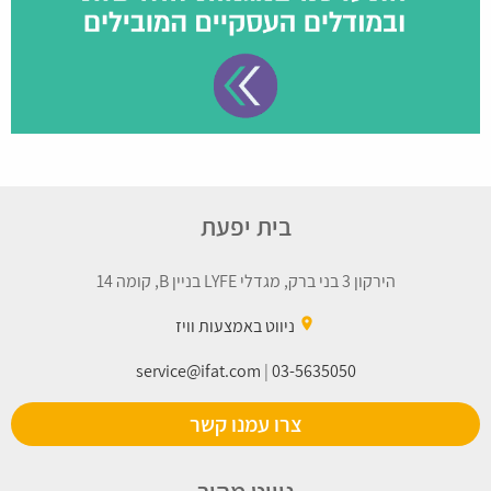
בית יפעת
הירקון 3 בני ברק, מגדלי LYFE בניין B, קומה 14
place
ניווט באמצעות וויז
service@ifat.com
|
03-5635050
צרו עמנו קשר