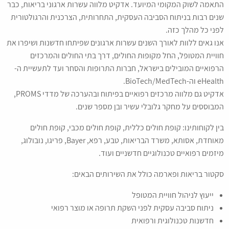
התאמה לשוק המקומי המיועד. אדקיט מלווה עשרות ארגוני בריאות, כבר
שנים רבות בניתוח הסביבה העסקית, התחרותית, הצרכנית והרגולטורית
לפני כל מהלך כזה.
אנו גאים ללוות לאורך השנים עשרות ארגונים שפיתחו חדשנות ושיפרו את
חוויית המטופל, החל מקופות החולים, דרך בתי החולים והמרכזים
הרפואיים המובילים בישראל, חברות התרופות והסחר ועד לתעשיית ה-
eHealth וה-BioTech/MedTech.
אדקיט גם מלווה מרכזים רפואיים בפיתוח ובהערכה של מדדי PROMS,
המבוססים על מחקר גלובלי עשיר ובן מספר שנים.
בין לקוחותינו: קופת חולים כללית, קופת חולים מכבי, קופת חולים
מאוחדת, אסותא, משרד הבריאות, טבע, רפא, Bayer, פריגו, נובולוג,
מיזמים רפואיים טכנולוגיים חדשניים ועוד.
סקטור בריאות ופארמה כולל את השירותים הבאים:
ייעוץ לניהול חוויית המטופל
ניתוח סביבה עסקית לפני השקת תרופה או מוצר רפואי
חדשנות טכנולוגית ורפואית