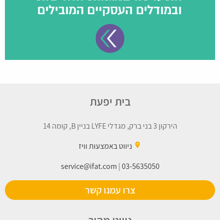
בית יפעת
הירקון 3 בני ברק, מגדלי LYFE בניין B, קומה 14
place
ניווט באמצעות וויז
service@ifat.com
|
03-5635050
צרו עמנו קשר