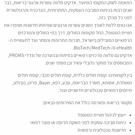
התאמה לשוק המקומי המיועד. אדקיט מלווה עשרות ארגוני בריאות, כבר
שנים רבות בניתוח הסביבה העסקית, התחרותית, הצרכנית והרגולטורית
לפני כל מהלך כזה.
אנו גאים ללוות לאורך השנים עשרות ארגונים שפיתחו חדשנות ושיפרו את
חוויית המטופל, החל מקופות החולים, דרך בתי החולים והמרכזים
הרפואיים המובילים בישראל, חברות התרופות והסחר ועד לתעשיית ה-
eHealth וה-BioTech/MedTech.
אדקיט גם מלווה מרכזים רפואיים בפיתוח ובהערכה של מדדי PROMS,
המבוססים על מחקר גלובלי עשיר ובן מספר שנים.
בין לקוחותינו: קופת חולים כללית, קופת חולים מכבי, קופת חולים
מאוחדת, אסותא, משרד הבריאות, טבע, רפא, Bayer, פריגו, נובולוג,
מיזמים רפואיים טכנולוגיים חדשניים ועוד.
סקטור בריאות ופארמה כולל את השירותים הבאים:
ייעוץ לניהול חוויית המטופל
ניתוח סביבה עסקית לפני השקת תרופה או מוצר רפואי
חדשנות טכנולוגית ורפואית