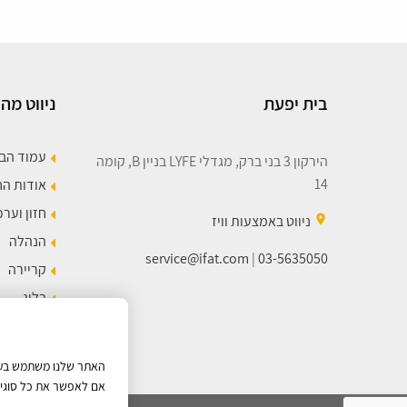
בית יפעת
ניווט מהי
עמוד הב
הירקון 3 בני ברק, מגדלי LYFE בניין B, קומה
14
אודות ה
חזון וערכ
place
ניווט באמצעות וויז
הנהלה
service@ifat.com
|
03-5635050
קריירה
בלוג
מפת הא
האתר שלנו משתמש בעוגי
אם לאפשר את כל סוגי ה