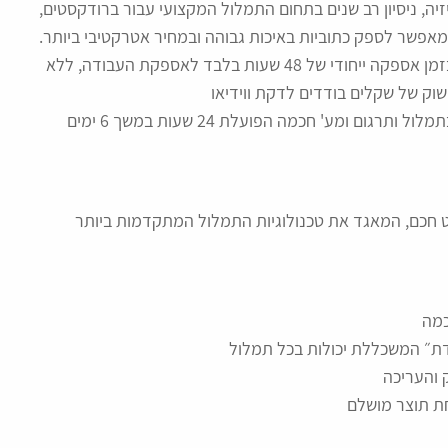
יה, ניסיון רב שנים בתחום התמלול המקצועי עבור ברודקסטים,
המאפשר לספק כתוביות באיכות גבוהה ובמחיר אטרקטיבי ביותר.
הפקת הכתוביות והתמלול מספקת ללקוח הקצה מוצר בזמן אספקה ייחודי של 48 שעות בלבד לאספקת העבודה, ללא
שוק של שקלים בודדים לדקת ווידיאו
צוות התמלול שלנו כולל כ- 80 אנשי מקצוע המתמחים בתמלול ותרגום ומע' חכמה הפועלת 24 שעות במשך 6 ימים
י לרובוט חכם, המאגד את טכנולוגיות התמלול המתקדמות ביותר
כמה
מדת״ המשכללת יכולות בכל תמלול
 והעריכה
ת תוצר מושלם