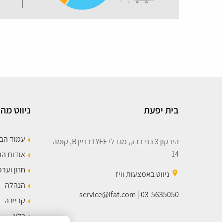
בית יפעת
ניווט מהי
עמוד הב
הירקון 3 בני ברק, מגדלי LYFE בניין B, קומה
14
אודות ה
חזון וערכ
place
ניווט באמצעות וויז
הנהלה
service@ifat.com
|
03-5635050
קריירה
בלוג