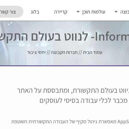
וצה
עולמות תוכן
קריירה
בלוג
צור קשר
לנווט בעולם התקשורת
עמוד הבית
//
חברות הקבוצה
//
יחסי ציבור
רית לניווט בעולם התקשורת, ומתבססת על האתר
וערך INFOR, שהפך זה מכבר לכלי עבודה בסיסי לעוסקים
האפליקציה הניתנת להורדה ב- google store וב- AppStore מאפשרת ניהול מקיף של העבודה התקשורתית השוטפת