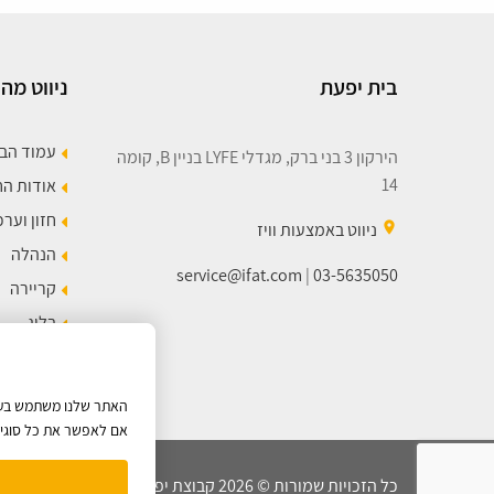
בית יפעת
ניווט מהי
עמוד הב
הירקון 3 בני ברק, מגדלי LYFE בניין B, קומה
14
אודות ה
חזון וערכ
place
ניווט באמצעות וויז
הנהלה
service@ifat.com
|
03-5635050
קריירה
בלוג
מפת הא
האתר שלנו משתמש בעוגי
אם לאפשר את כל סוגי ה
כל הזכויות שמורות © 2026 קבוצת יפעת |
מדיניות הפרטיות