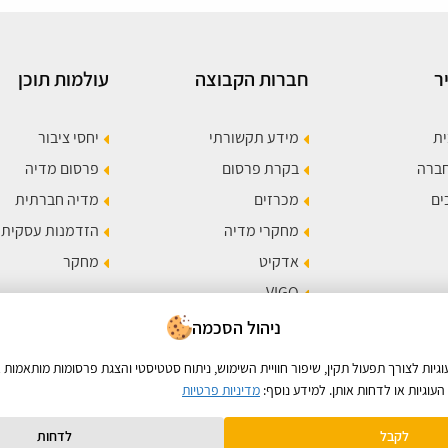
ר
חברות הקבוצה
עולמות תוכן
ית
מידע תקשורתי
יחסי ציבור
חברה
בקרת פרסום
פרסום מדיה
ים
מכרזים
מדיה חברתית
מחקרי מדיה
הזדמנות עסקית
אדקיט
מחקר
VIGO
תר
ניהול הסכמה
ות לצורך תפעול תקין, שיפור חוויית השימוש, ניתוח סטטיסטי והצגת פרסומות מותאמות א
עוגיות או לדחות אותן. למידע נוסף:
מדיניות פרטיות
לקבל
לדחות