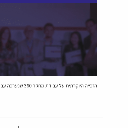
הזכייה היוקרתית על עבודת מחקר 360 שנערכה עבור ובשיתוף בנק ירושלים.