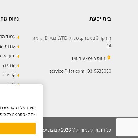
בית יפעת
ניווט מהי
עמוד הב
הירקון 3 בני ברק, מגדלי LYFE בניין B, קומה
14
אודות ה
חזון וערכ
place
ניווט באמצעות וויז
הנהלה
service@ifat.com
|
03-5635050
קריירה
בלוג
מפת הא
האתר שלנו משתמש בעוגי
אם לאפשר את כל סוגי ה
כל הזכויות שמורות © 2026 קבוצת יפעת |
מדיניות הפרטיות