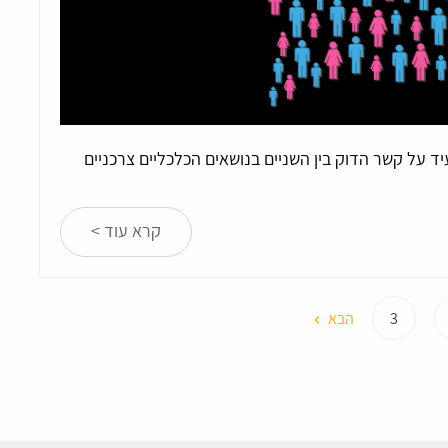
ד על קשר הדוק בין השניים בנושאים הכלכליים צרכניים
קרא עוד >
3
הבא
keyboard_arrow_left