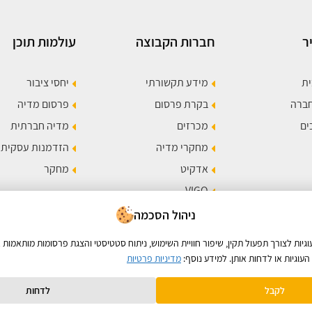
ר
חברות הקבוצה
עולמות תוכן
ית
מידע תקשורתי
יחסי ציבור
חברה
בקרת פרסום
פרסום מדיה
ים
מכרזים
מדיה חברתית
מחקרי מדיה
הזדמנות עסקית
אדקיט
מחקר
VIGO
תר
ניהול הסכמה
ות לצורך תפעול תקין, שיפור חוויית השימוש, ניתוח סטטיסטי והצגת פרסומות מותאמות א
עוגיות או לדחות אותן. למידע נוסף:
מדיניות פרטיות
לקבל
לדחות