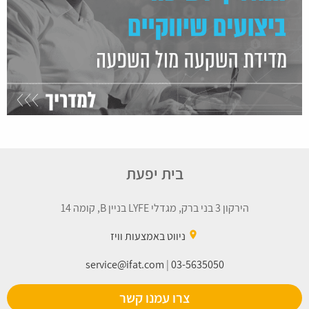
בית יפעת
הירקון 3 בני ברק, מגדלי LYFE בניין B, קומה 14
place
ניווט באמצעות וויז
service@ifat.com
|
03-5635050
צרו עמנו קשר