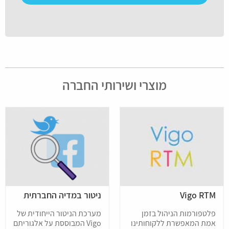
פנה
למנהל
Please
האתר
leave
בשיטה
this
אחרת.
field
empty.
מוצרי ושירותי החברה
Vigo RTM
ניטור במדיה החברתית
פלטפורמות הניהול בזמן
מערכת הניטור הייחודית של
אמת המאפשרת ללקוחותינו
Vigo המבוססת על אלגוריתם