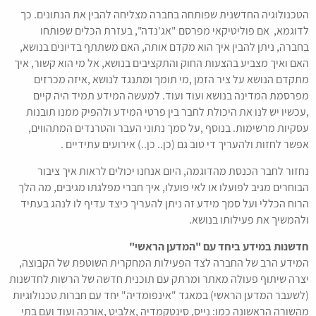
הטכנולוגיה החדשנית שפותחה בחברה מצליחה להבין את הנתונים. כך
לדוגמא, אם פוליטיקאי מפרסם "אג'נדה", בעזרת הכלים שפותחו
בחברה, ניתן להבין איך הוא מקדם אותה, האם משתתף בדיונים בנושא,
האם ואיך מצביע בהצעות החוק והתקציבים בנושא, אל מי הוא קשור, איך
מתקדם הנושא על ציר הזמן ,מי תומך ומתנגד לנושא ,איזה מכרזים
מפרסמת המדינה בנושא ועוד ועוד. למעשה המידע תמיד היה קיים
,עכשיו יש לנו את היכולת לחבר בין פרטי המידע ולהפיק ממנו תובנות
עסקיות מרשימות. בנוסף ,על סמך נתוני העבר והטרנדים המתהווים,
אפשר לחזות ולהעריך די טוב גם (כן.. כן..) אירועים עתידיים .
נחזור לחבר הכנסת מהדוגמה, היום אנחנו יכולים לראות איך ציבור
הבוחרים מגיב לפועלו או לאי פועלו, איך חברי מפלגתו מגיבים, מה הלך
הרוח הכללי ועל סמך מידע זה ניתן להעריך כיצד עדיף לו לנהג בעתיד
ולהמשיך את פעילותו בנושא.
חדשנות במידע ביחד עם "המדען הראשי"
המידע הרב של החברה לצד הפעילות המחקרית השוטפת של הקבוצה,
יצרה שיתוף פעולה מאתר ומרתק עם תוכנית חדשה של הרשות לחדשנות
(לשעבר המדען הראשי) במאגד "אינפומדיה" יחד עם חברות טכנולוגיות
מהשורה הראשונה כמו: נייס, סינטקמדיה ,אלביט ,אורכה ועוד ועם בתי