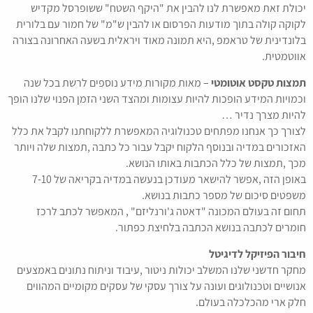
יכולת זאת מאפשרת לנו להבין את "היקף השטח" ששופרסל מקדיש
לקוקה קולה בתוך מודעות הפרסום או להבין ש"מ" של חמור עם בלורית
בלונדינית של טראמפ ,היא תמונה מאוד ויראלית בשעה האחרונה בצורה
אווטמטית.
תמצות טקסט אוטומטי
– מאות מקורות מידע נוספים לרשת בכל שנה
וכמויות המידע הופכות להיות עצומות ומהצד השני הזמן הפנוי שלנו הופך
להיות מצרך נדיר …
לצורך כך אנחנו מפתחים טכנולוגיה המאפשרת ללקוחתנו לקבל את כלל
האזכורים במדיה ובנוסף הלקוח יקבל עבור כל כתבה ,תמצות שלה ויותר
מכך ,תמצות של כלל הכתבות באותו הנושא.
באופן הזה ,אפשר להישאר מעודכן בנעשה במדיה בקריאה של 7-10
משפטים סיכום של מספר כתבות בנושא.
תחום זה בעולם המכונה "דאטה ג'ורנליזם" , המאפשר לכתב לרכז
חומרים לכתבה בנושא הכתבה בלחיצת כפתור.
חיבור הפיזיקל לדיגיטל
מחקר חדשני שלנו המשלב יכולות ניטור ,עיבוד וניתוח נתונים באמצעים
אנושיים וטכנולוגים ועונה על צורך עסקי של עסקים מקומיים המהווים
חלק ארי מהכלכלה בעולם.