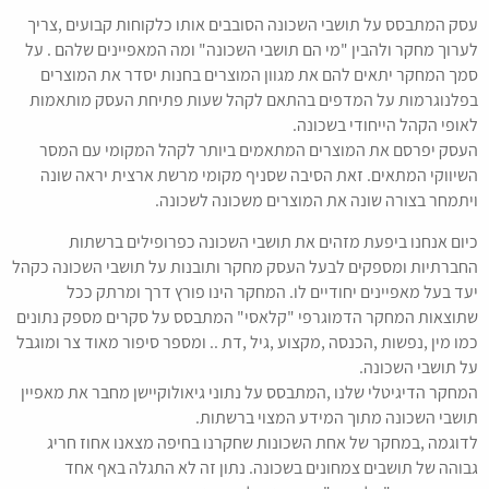
עסק המתבסס על תושבי השכונה הסובבים אותו כלקוחות קבועים ,צריך
לערוך מחקר ולהבין "מי הם תושבי השכונה" ומה המאפיינים שלהם . על
סמך המחקר יתאים להם את מגוון המוצרים בחנות יסדר את המוצרים
בפלנוגרמות על המדפים בהתאם לקהל שעות פתיחת העסק מותאמות
לאופי הקהל הייחודי בשכונה.
העסק יפרסם את המוצרים המתאמים ביותר לקהל המקומי עם המסר
השיווקי המתאים. זאת הסיבה שסניף מקומי מרשת ארצית יראה שונה
ויתמחר בצורה שונה את המוצרים משכונה לשכונה.
כיום אנחנו ביפעת מזהים את תושבי השכונה כפרופילים ברשתות
החברתיות ומספקים לבעל העסק מחקר ותובנות על תושבי השכונה כקהל
יעד בעל מאפיינים יחודיים לו. המחקר הינו פורץ דרך ומרתק ככל
שתוצאות המחקר הדמוגרפי "קלאסי" המתבסס על סקרים מספק נתונים
כמו מין ,נפשות ,הכנסה ,מקצוע ,גיל ,דת .. ומספר סיפור מאוד צר ומוגבל
על תושבי השכונה.
המחקר הדיגיטלי שלנו ,המתבסס על נתוני גיאולוקיישן מחבר את מאפיין
תושבי השכונה מתוך המידע המצוי ברשתות.
לדוגמה ,במחקר של אחת השכונות שחקרנו בחיפה מצאנו אחוז חריג
גבוהה של תושבים צמחונים בשכונה. נתון זה לא התגלה באף אחד