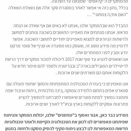
מהמחקרים ה"קלאסים" שמצאנו על השכונה.
בכלל ,נתון כזה אי אפשר לאתר במסגרת סקר אלה אם נשאלת השאלה
"האם את/ה צמחוני" …
ההבדל הוא שבהמחקר שלנו ,אנחנו לא באים אם אף שאלה או הנחה
מראש. אנחנו מנתחים את מאפייני התושבים בשכונה ונותנים למחשב
ולרשתות הניורונים למצוא מאפיינים יחודיים לתושבי השכונה. אפשר
לדמיין מה מידע מסוג זה ,שעסק כמו מסעדה או סניף של סופר מרקט
יודע ומבין לפני המתחרים שלו.
אנו שואפים להגיע עד סוף שנת 2017 ליכולת למכור מחקרים דרך הרשת
לריטיילרים המובילים בארה"ב ובבריטניה ולספר להם סיפור חדש על
הלקוחות אותם הם משרתים שנים ארוכות .
אנו מאמינים כי בעזרת הטכנולגיה המתפתחת והמשך שתופי פעולה עם
סטארט אפים בתחום הלמידה עמוקה ,בינה מלכותית ,ניתוח ועיבוד שפה
ותמונה נמשיך לפתח מוצרים שיאפשרו לחברתנו להמשיך להציע
פתרונות עסקיים ללקוחות בארץ ובחו"ל לאורך שנים ארוכות.
המידע כבר כאן, אגור ואסוף ב"מחסנים" שלנו, יכולות המחקר והניתוח
שפיתחנו מאפשרים לנו לכוון את הטכנולוגיה הקיימת ולאתר טכנולוגיות
חדשות המאפשרות לנו לבצע ניתוח מקיף להסיק מסקנו ולחזות במגוון