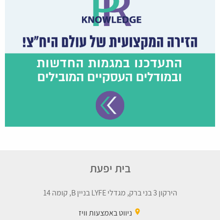
בית יפעת
הירקון 3 בני ברק, מגדלי LYFE בניין B, קומה 14
place
ניווט באמצעות וויז