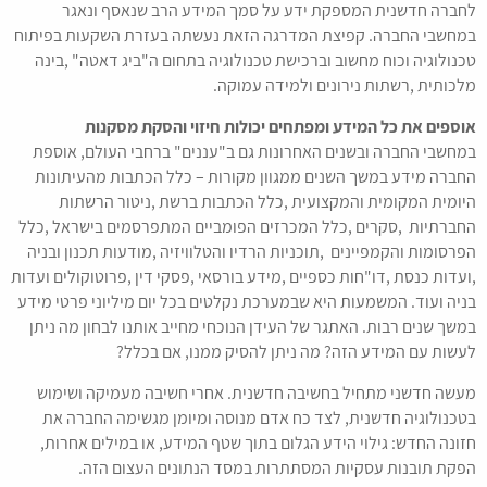
לחברה חדשנית המספקת ידע על סמך המידע הרב שנאסף ונאגר
במחשבי החברה. קפיצת המדרגה הזאת נעשתה בעזרת השקעות בפיתוח
טכנולוגיה וכוח מחשוב וברכישת טכנולוגיה בתחום ה"ביג דאטה" ,בינה
מלכותית ,רשתות נירונים ולמידה עמוקה.
אוספים את כל המידע ומפתחים יכולות חיזוי והסקת מסקנות
במחשבי החברה ובשנים האחרונות גם ב"עננים" ברחבי העולם, אוספת
החברה מידע במשך השנים ממגוון מקורות – כלל הכתבות מהעיתונות
היומית המקומית והמקצועית ,כלל הכתבות ברשת ,ניטור הרשתות
החברתיות ,סקרים ,כלל המכרזים הפומביים המתפרסמים בישראל ,כלל
הפרסומות והקמפיינים ,תוכניות הרדיו והטלוויזיה ,מודעות תכנון ובניה
,ועדות כנסת ,דו"חות כספיים ,מידע בורסאי ,פסקי דין ,פרוטוקולים ועדות
בניה ועוד. המשמעות היא שבמערכת נקלטים בכל יום מיליוני פרטי מידע
במשך שנים רבות. האתגר של העידן הנוכחי מחייב אותנו לבחון מה ניתן
לעשות עם המידע הזה? מה ניתן להסיק ממנו, אם בכלל?
מעשה חדשני מתחיל בחשיבה חדשנית. אחרי חשיבה מעמיקה ושימוש
בטכנולוגיה חדשנית, לצד כח אדם מנוסה ומיומן מגשימה החברה את
חזונה החדש: גילוי הידע הגלום בתוך שטף המידע, או במילים אחרות,
הפקת תובנות עסקיות המסתתרות במסד הנתונים העצום הזה.