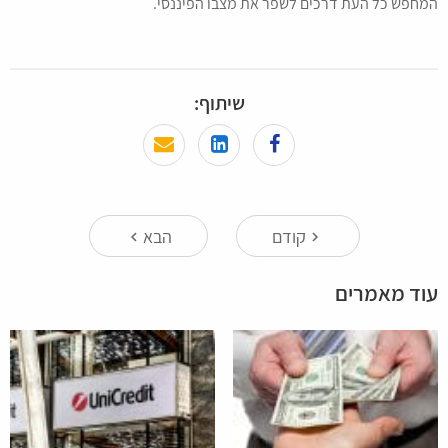
המחפש כל העת דרכים לשפר את מצבו הפיננסי.
שיתוף:
קודם
הבא
keyboard_arrow_left
keyboard_arrow_right
עוד מאמרים