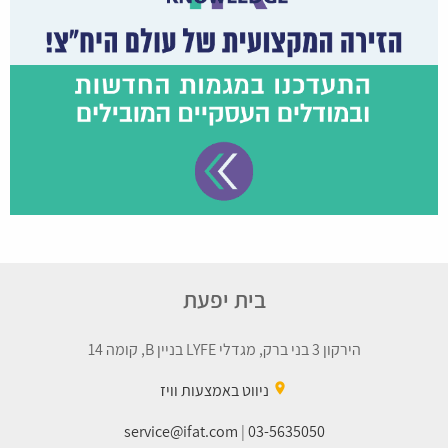
בית יפעת
הירקון 3 בני ברק, מגדלי LYFE בניין B, קומה 14
place
ניווט באמצעות וויז
service@ifat.com
|
03-5635050