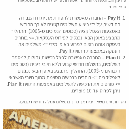
פירעון חוב האשראי החודשי ואפשרות פריסת התשלום בעסקאות
ספציפיות:
Pay It
– החברה מאפשרת להפחית את יתרת הצבירה
החודשית על ידי ביצוע תשלומים קטנים לאורך החודש
באמצעות האפליקציה (סכומים הנמוכים מ-100$). התהליך
מתבצע באופן הבא: נכנסים לפירוט העסקאות => בוחרים
בעסקה אותה רוצים לפרוע באופן מידי => משלמים את
העסקה באמצעות התווית Pay it.
Plan It
– החברה מאפשרת לפצל רכישות גדולות למספר
תשלומים, בתשלום חודשי קבוע וללא חיובי ריבית (בסכומים
הגבוהים מ-100$). התהליך מתבצע באופן הבא: נכנסים
לאפליקציה => בוחרים ברכישה מסוימת מתוך חיובי האשראי
=> פורסים את הרכישה לתשלומים באמצעות התווית Plan it.
ניתן לפרוס עד 10 מוצרים.
השירות אינו נושא ריבית אך כרוך בתשלום עמלה חודשית קבועה.