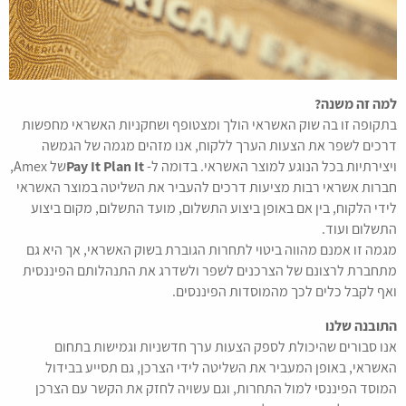
למה זה משנה?
בתקופה זו בה שוק האשראי הולך ומצטופף ושחקניות האשראי מחפשות
דרכים לשפר את הצעות הערך ללקוח, אנו מזהים מגמה של הגמשה
ויצירתיות בכל הנוגע למוצר האשראי. בדומה ל-
Pay It Plan It
של Amex,
חברות אשראי רבות מציעות דרכים להעביר את השליטה במוצר האשראי
לידי הלקוח, בין אם באופן ביצוע התשלום, מועד התשלום, מקום ביצוע
התשלום ועוד.
מגמה זו אמנם מהווה ביטוי לתחרות הגוברת בשוק האשראי, אך היא גם
מתחברת לרצונם של הצרכנים לשפר ולשדרג את התנהלותם הפיננסית
ואף לקבל כלים לכך מהמוסדות הפיננסים.
התובנה שלנו
אנו סבורים שהיכולת לספק הצעות ערך חדשניות וגמישות בתחום
האשראי, באופן המעביר את השליטה לידי הצרכן, גם תסייע בבידול
המוסד הפיננסי למול התחרות, וגם עשויה לחזק את הקשר עם הצרכן