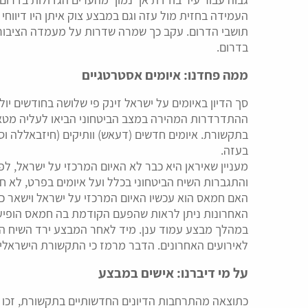
העמידה בחזית מול עזה וגם במבצע צוק איתן היו דיווחי
תושבי הדרום. עקב כך שמרה שדרות על מעמדה הציבורי 
בדרום.
ממה פחדנו: איומים אסטרטגיים
סך הדיון באיומים על ישראל זינק פי שלושה בחודשים יולי
ההתדרדרות המהירה במצב הביטחוני הביאו לעליה מטאו
בתקשורת. איומים חדשים (דעאש) וותיקים (חיזבאללה ו
בעזה.
מעניין שאיראן היא כבר לא האיום המרכזי על ישראל, לפ
והתגברות השיח הביטחוני בכלל ועל איומים בפרט, לא ח
האם חמאס הוא עכשיו האיום המרכזי על ישראל וישאר כ
האחרונות ניתן לראות שהפעם הקודמת בה חמאס הופיע
במהלך מבצע עמוד ענן. מיד לאחר המבצע ירד השיח הת
לאירועים האחרונים. הדבר מרמז כי התקשורת הישראלי
על מי דיברנו: אישים במבצע
כתוצאה מהתרחבות הדיונים החדשותיים בתקשורת, זכו הפ