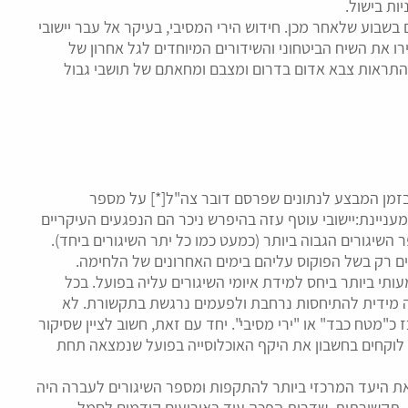
ות בישול.
בוע שלאחר מכן. חידוש הירי המסיבי, בעיקר אל עבר יישובי
ו את השיח הביטחוני והשידורים המיוחדים לגל אחרון של
ה התראות צבא אדום בדרום ומצבם ומחאתם של תושבי גבול
בזמן המבצע לנתונים שפרסם דובר צה"ל[*] על מספר
ניינת:יישובי עוטף עזה בהיפרש ניכר הם הנפגעים העיקריים
שיגורים הגבוה ביותר (כמעט כמו כל יתר השיגורים ביחד).
ים רק בשל הפוקוס עליהם בימים האחרונים של הלחימה.
תי ביותר ביחס למידת איומי השיגורים עליה בפועל. בכל
מידית להתיחסות נרחבת ולפעמים נרגשת בתקשורת. לא
כ"מטח כבד" או "ירי מסיבי". יחד עם זאת, חשוב לציין שסיקור
אם לוקחים בחשבון את היקף האוכלוסייה בפועל שנמצאה תחת
את היעד המרכזי ביותר להתקפות ומספר השיגורים לעברה היה
. תקשורתית, שדרות הפכה עוד באירועים קודמים לסמל