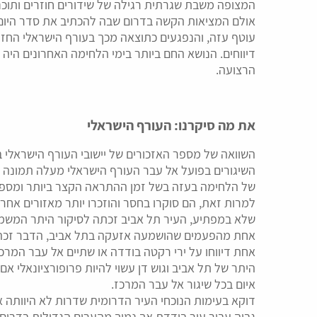
המצופה משבת שגרתית רגילה של שידורים חוזרים ותוכני
אולם המציאות הקשה בדרום שבה להכתיב את סדר היום בש
עוטף עזה, והנפגעים כתוצאה מכך בעורף הישראלי החזיר
דיווחים. הנושא החם ביותר בימי הלחימה האחרונים הי
הרצועה.
את מה סיקרנו: העורף הישראלי
השוואה של מספר האזכורים של יישובי העורף הישראלי 
השיגורים בפועל אל עבר העורף הישראלי מעלה תמונה מע
של הלחימה בעזה בשל זמן ההתראה הקצר ביותר ומספר ה
למרות זאת, הם סוקרו בחסר והוזכרו יותר מאזורים אחר
שלא במפתיע, העיר תל אביב זכתה לסיקור היתר המשמעו
אחת מהפעמים שהושמעה אזעקה בתל אביב, הדבר זכה 
אחת דיווחו על ירי רקטה בודדה או שתיים אל עבר המרכז 
היתר של תל אביב וגוש דן עשוי להיות פרופורציונאלי 
איום בכל שיגור אל עבר המרכז.
דוקא בעימות הנוכחי העיר הדרומית שדרות לא היוותה 
גבוה עבור עיר בודדת אך נמוך מהערים הגדולות בדרום