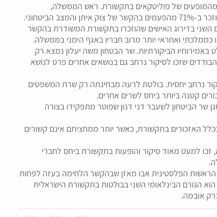
ממוצע, כאשר השיח הביטחוני שלט בממוצע ב-65% מהמופעים של פוליטקאים בתקשורת. ראש הממשלה,
ב הביטחוני.
ם השני בדירוג האישים שהוזכרו בתקשורת המשודרת בהקשר
 כממלכתי ואחראי יותר מרוב חבריו באגף הימני בממשלה.
באמירותיו הביקורתיות. שר הבטחון משה יעלון נמצא רק
הבודדים שזכו לסיקור נרחב גם בנושאים אחרים פרט לנושא
יקור נרחב יחסית. בולטת לרעה מבחינתה רק שרת המשפטים
ורים קטנה ביותר ביחס לשרים אחרים.
ן שר הביטחון לשעבר דני דנון שפוטר מתפקידו בצורה
בכלל האזכורים בתקשורת, כאשר יותר ממחציתם אינם קשורים
, זכו למעט מאוד סיקור והופעות בתקשורת ביחס לחברי
ה.
ש הראשות הפלסטינית אבו מאזן שבהקשר הלחימה בעזה לפחות
וא הגורם הבינלאומי השני בבולטות בתקשורת הישראלית
ברק אובמה.