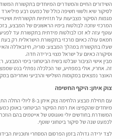
השידורים החיים והמשדרים המיוחדים בתקשורת המשודרת
לסיקור שיא ולשווי חשיפה כולל של כמעט רבע מיליארד 
מגמות הסיקור מצביעות על תזזיתיות תקשורתית ושינויי כ
המרכזי שזכה לבולטות בימיו הראשונים של המבצע, בזמן
עוטף עזה לא זכו לבולטות מידתית בתקשורת עד לפגיעו
חמאס עולה כאיום מרכזי בתקשורת הישראלית רק בעת סב
שעלו בתקשורת במהלך המבצע: סוריה, חיזבאללה והאיו
וסיקורה כאיום על ישראל מצוי בירידה חדה.
מבין אישי הציבור שבלטו בשיח הביטחוני בימי המבצע, ר
זה. אחריו, אולי במפתיע, שר הכלכלה נפתלי בנט שממצ
האוצר נמצאים במקומות השלישי והרביעי ואחריהם במקום
צוק איתן: היקף החשיפה
עם תחילת מבצע הלחימה 
מיוחדים שהקפיצו את רמת הסיקור הביטחוני באופן כמ
המשודרת בחודשים יולי ואוגוסט של אייטמים בהם הוזכר
לכמעט שנה של סיקור ביטחוני שוטף.
לצד ירידה גדולה בזמן הפרסום המסחרי ותוכניות הבידור,