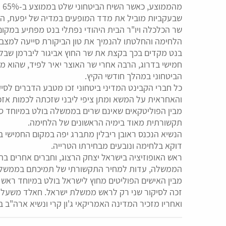
מה
שבעקביות מוביל את מדד המופעים במדיה של יפעת, הוזכר ב-71% מהפעמים בהקשר של צוק איתן והמצ
שר הכלכלה ויו"ר הבית היהודי נפתלי בנט מפתיע במקו
הלחימה והחלטתו להנמיך את טון הביקורת סייעה למצבו
בנט מקדים בכך בקצת את שר החוץ אביגור ליברמן שבלט 
חמישי בדרוג, הרבה אחרי שר האוצר יאיר לפיד, שהוא מ
הביטחוני במהלך חודשי הקיץ.
כל חברי הקבינט המדיני ביטחוני זכו מטבע הדברים לס
והאחראית על המשא ומתן ציפי ליבני שזכתה לכמות אזכ
מבין הפוליטקאים שאינם שרים בממשלה בולט במיוחד סג
תקשורתית מאוד בימיה הראשונים של הלחימה.
הנשיא הנכנס ראובן ריבלין מתברג יפה במקום החמישי 
דוקא בלחימה ונובעים מבחירתו הטרייה.
ראש האופוזיציה בישראל יצחק הרצוג, וחברים אחרים בה
הממשלה, עדות למחיר התקשורתי של תמיכתם בממשל
מבין האישים הפוליטים מחוץ לישראל בולט במיוחד רא
זכה לסיקור שני רק לראש ממשלת ישראל. חאלד משעל ה
ואחריו מזכיר המדינה האמריקאי ג'ון קרי ונשיא ארה"ב 