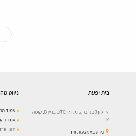
ה
בית יפעת
ניווט מהי
עמוד הב
הירקון 3 בני ברק, מגדלי LYFE בניין B, קומה
14
אודות ה
חזון וערכ
place
ניווט באמצעות וויז