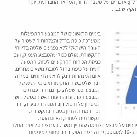
דל"ן; אזכורים של משבר הדיור, המחאה החברתית, יוקר
בימים הראשונים של המבצע ההתפעלות
ממערכת כיפת ברזל והצלחותיה לשמור על
העורף הישראלי ללא נפגעים שלטה בדיווחי
התקשורת. אולם ככול שהמבצע העמיק, ועם
כניסת הכוחות הקרקעיים לעזה, התמעט
השיח על כיפת ברזל לטובת נושאים אחרים.
איום המנהרות זינק לראש הדיווחים ובמידה
רבה שלט בשיח התקשורתי בימי השיא של
המבצע. כפי שעלה, כך גם ירד: עם תום
המבצע הקרקעי והודעות ראש הממשלה ושר
הביטחון על חיסול רוב המנהרות בעזה, ירד
גם דרמתית הדיון בסוגיה בתקשורת.
תקשורתית לפחות, האיום הוסר.
חים על מבצע הלחימה שעדיין נמשך. בערוצי הטלוויזיה החלו
לשדר פרומואים לתוכניות הריאליטי והבידור ובשבת אחת ב-16 לאוגוסט, ירדה רמת הסיקור הביטחוני למינימום