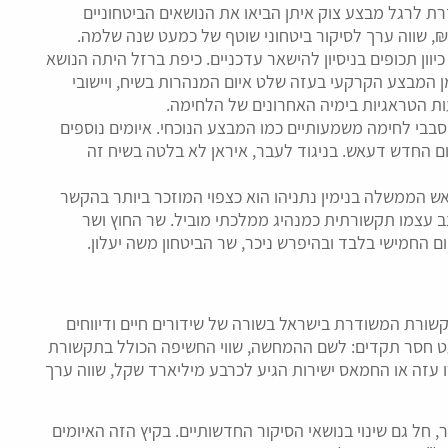
 לרגל מבצע צוק איתן הביאו את הנושאים הביטחוניים
₪, שווה ערך לסיקור ביטחוני שוטף של כמעט שנה שלמה.
יוון תכופים בניסיון להישאר עדכניים. כיפת ברזל היתה הנושא
 המבצע הקרקעי בעזה שלט איום המנהרות בשיח, ויישובי
ת הטראגיות בימיה האחרונים של הלחימה.
בי לחימה משמעותיים כמו המבצע הנוכחי. איומים נוספים
ם החדש דעאש. בניגוד לעבר, איראן לא בלטה בשיח זה
אש הממשלה בנימין נתניהו הוא כצפוי המוזכר ביותר בהקשר
ב עצמו תקשורתית כמנהיג ממלכתי מוביל. שר החוץ ושר
 החמישי בלבד ובהיפרש ניכר, שר הביטחון משה יעלון.
צוק איתן ב-8 ליולי החלה התקשורת המשודרת בישראל בשורה של שידורים חיים ודיווחים
עט חסר תקדים: לשם ההמחשה, שווי החשיפה הכולל בתקשורת
ו עזה או החמאס ישירות הגיע לכרבע מיליארד שקל, שווה ערך
 חל גם שינוי בנושאי הסיקור החדשותיים. בקיץ הזה האיומים