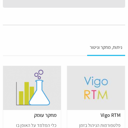
Please
האתר
leave
בשיטה
this
אחרת.
field
empty.
ניתוח, מחקר וניטור
Vigo RTM
מחקר עומק
פלטפורמות הניהול בזמן
כלי המלמד על האופן בו