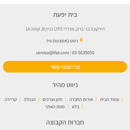
בית יפעת
הירקון 3 בני ברק, מגדלי LYFE בניין B, קומה 14
place
ניווט באמצעות וויז
service@ifat.com
|
03-5635050
צרו עמנו קשר
ניווט מהיר
עמוד הבית
אודות החברה
חזון וערכים
הנהלה
קריירה
בלוג
מפת האתר
חברות הקבוצה