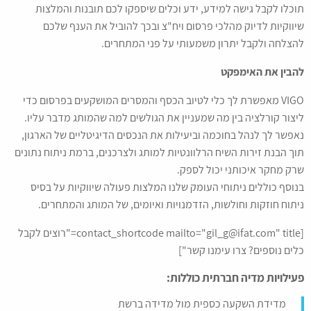
תוכלו לקבל גישה למידע, ידע וכלים שיספקו לכם תובנות והמלצות
שיווקיות לדיוק מהלכי פרסום ויח"צ ובכך להוביל את הענף שלכם
להצלחה ולקבל יתרון משמעותי על פני המתחרים.
להבין את האימפקט
VIGO מאפשרת לך כלי לטיוב הכסף והמסרים המושקעים בפרסום כדי
ליצור קורלציה בין מה שמעניין את הגולשים למה שהמותג מדבר עליו.
נאפשר לך לנהל בחוכמה וביעילות את הנכסים הדיגיטליים של הארגון,
תוך הבנת זירות השיח הרלוונטיות למותג ולצרכנים, ברמת ניתוח נתונים
שרק מחקר איכותני יכול לספק.
בנוסף כוללים ניתוחי העומק שלנו המלצות פעולה שיווקיות על בסיס
ניתוח חוזקות וחולשות, הזדמנויות ואיומים, של המותג והמתחרים.
[contact_shortcode mailto="gil_g@ifat.com" title="רוצים לקבל
כלים נוספים? צרו עימנו קשר"]
פעילויות מדיה חברתית כוללות:
מדידת השקעה כספית מול מדידה ברשת