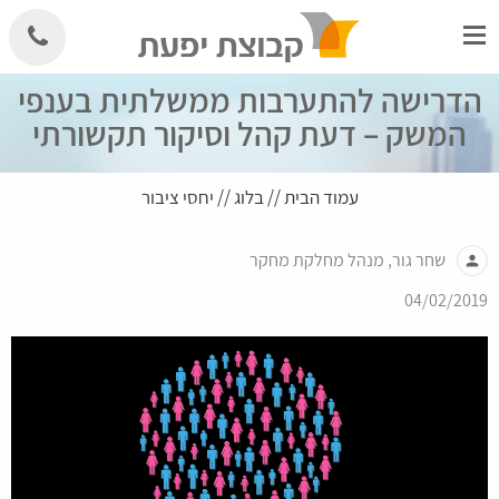
Skip
to
content
הדרישה להתערבות ממשלתית בענפי
המשק – דעת קהל וסיקור תקשורתי
עמוד הבית
//
בלוג
//
יחסי ציבור
שחר גור, מנהל מחלקת מחקר
person
04/02/2019