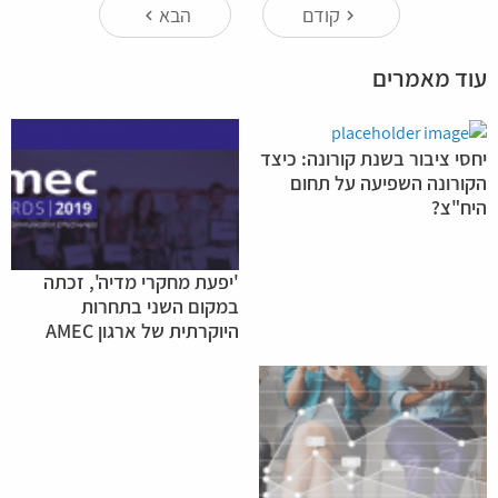
קודם
הבא
keyboard_arrow_left
keyboard_arrow_right
עוד מאמרים
יחסי ציבור בשנת קורונה: כיצד
הקורונה השפיעה על תחום
היח"צ?
'יפעת מחקרי מדיה', זכתה
במקום השני בתחרות
היוקרתית של ארגון AMEC