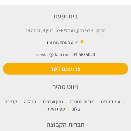
בית יפעת
הירקון 3 בני ברק, מגדלי LYFE בניין B, קומה 14
place
ניווט באמצעות וויז
service@ifat.com
|
03-5635050
צרו עמנו קשר
ניווט מהיר
עמוד הבית
אודות החברה
חזון וערכים
הנהלה
קריירה
בלוג
מפת האתר
חברות הקבוצה