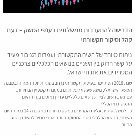
הדרישה להתערבות ממשלתית בענפי המשק – דעת
קהל וסיקור תקשורתי
ניתוח מיוחד של השיח התקשורתי ועמדות הציבור מעיד
על קשר הדוק בין השניים בנושאים הכלכליים צרכניים
המטרידים את אזרחי ישראל.
שנת 2018 הסתיימה בעיסוק תקשורתי נרחב בסוגיית יוקר המחיה ובמבנה
המשק הישראלי, נושא שעשוי לעלות גם במסגרת קמפיין הבחירות.
עם זאת, חשוב לציין שנושאים כלכליים עדיין נמוכים בסדר היום
התקשורתי הכללי.
כך למשל, סוגיית עליות המחירים במשק מדורגת במקום ה-14 בסדר היום
השנתי, הנושא הכלכלי השני המסוקר ביותר אחרי מחיר למשתכן ושוק
הדיור.