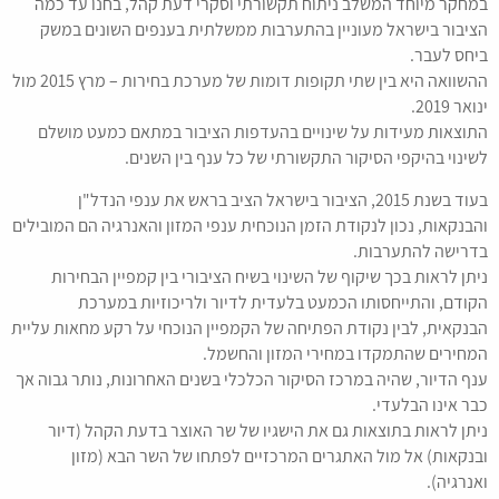
במחקר מיוחד המשלב ניתוח תקשורתי וסקרי דעת קהל, בחנו עד כמה
הציבור בישראל מעוניין בהתערבות ממשלתית בענפים השונים במשק
ביחס לעבר.
ההשוואה היא בין שתי תקופות דומות של מערכת בחירות – מרץ 2015 מול
ינואר 2019.
התוצאות מעידות על שינויים בהעדפות הציבור במתאם כמעט מושלם
לשינוי בהיקפי הסיקור התקשורתי של כל ענף בין השנים.
בעוד בשנת 2015, הציבור בישראל הציב בראש את ענפי הנדל"ן
והבנקאות, נכון לנקודת הזמן הנוכחית ענפי המזון והאנרגיה הם המובילים
בדרישה להתערבות.
ניתן לראות בכך שיקוף של השינוי בשיח הציבורי בין קמפיין הבחירות
הקודם, והתייחסותו הכמעט בלעדית לדיור ולריכוזיות במערכת
הבנקאית, לבין נקודת הפתיחה של הקמפיין הנוכחי על רקע מחאות עליית
המחירים שהתמקדו במחירי המזון והחשמל.
ענף הדיור, שהיה במרכז הסיקור הכלכלי בשנים האחרונות, נותר גבוה אך
כבר אינו הבלעדי.
ניתן לראות בתוצאות גם את הישגיו של שר האוצר בדעת הקהל (דיור
ובנקאות) אל מול האתגרים המרכזיים לפתחו של השר הבא (מזון
ואנרגיה).