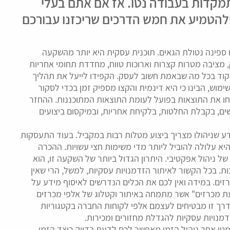
מקדות בעבודה נטו. אז אם אתם בעלי
 ולהטמיע את חמש הדרכים שריכזנו עבורכם
ו ספינה נטולת הגאים. תוכנית עסקית היא יותר מהשקעה
מציבה מטרות קצרות וארוכות טווח, מחדדת תחומי אחריות
יקוד בכל מה שבאמת חשוב לעסק. הקפידו לייעל את תהליך
מוש, הבינו כי היא דינמית והקצו מספיק זמן בכדי לסקור
חו את התוצאות בפועל לעומת התוצאות המתוכננות. ההחזר
ים, בקבלת החלטות, בלקיחת אחריות, ובמיקסום ביצועים
ע שניהולו מצריך ביצוע מטלות רבות במקביל. בעוד התעסקות
היא עלולה להוביל ליותר מדי משימות חצי עשויות. ההכרה
 של ניהול אפקטיבי. היתרון הגדול ביותר של השקעה זו, הוא
 בכל הקשור לאיתור הזדמנויות עסקיות, למשל, הרי שאין
זים. במידה ואין לכם את הכלים הנדרשים לאיסוף מידע על
עת מכרזים" אשר מתמחה באיתור וקטלוג של אלפי מכרזים
בדרך זו מבטיחים לעצמם אלפי לקוחות החברה בקטגוריות
מנויות עסקיות להגדלת מחזורים ומכירות.
מטי אחר ניהול הזמן מאפשר לכם לדעת בדיוק כיצד הזמן