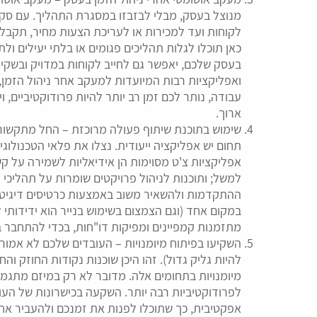
מנוצל בעסק, מבלי לבזבזו במסגרת התהליך. עם סק
לקוחות ועד למכירות או לעריכת הצעות מחיר, תקבלו
כאן תוכלו לגלות תהליכים פגומים או בלתי יעילים ול
בעסק שלכם, יאפשר גם לחייב לקוחות במדויק ובשקי
ואפליקציות רבות המיועדות למעקב אחר ניהול הזמן, 
עבודה, נותר לכם זמן רב יותר להיות פרודוקטיביים, 
ארוך.
שימוש בתוכנת שיתוף פעולה מרוכזת – החל מתקשורת 
תחום יש אפליקציה ייעודית. נצלו את פלאי הטכנולו
אפליקציות צ'ט מסוימות הן אידיאליות לשמירה על קש
למשל; ותוכנות לניהול פרויקטים שומרות על תהליכי
ההתקדמות ולהשאיר משוב באמצעות כרטיסים דיגיטלי
במקום אחד (וגם הצמצום בשימוש בנייר הוא ידידותי ל
מתזמנות קמפיינים ומפיקות דו"חות, בכדי להתחבר 
השקיעו בפיתוח מיומנויות – העובדים שלכם לא אמור
להיות גליק גדול). זהו היכן שוכנות נקודות החוזק 
מיומנויות בתחומים אלה. מדובר לא רק במיזם מתגמל;
לפרודוקטיביות רבה יותר. השקעה בכישרונות של הע
אפקטיבית, כך שתוכלו לפנות את זמנכם ולהעביר אחר