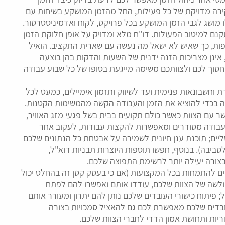
ירה מדויקת של כל פעילות, החל מהזמן המושקע בשיחות עם
 מושג לגבי הזמן המושקע בכל פרויקט, לקוח ואדמיניסטרטור.
תקנם למיטוב הפעולות. דו"ח מלא ומדויק על אופן חלוקת הזמן
פות, כך שאיש לא ישאל מה נעשה עם שארית התקציב. הואיל
אינן מצריכות הזנה ידנית של השעות והדקות בהן בוצעה
ויחסוך לכם ולצוותכם משימה מייגעת בסופו של כל שבוע עבודה
וחשבונאות פנימית ועד לשיווק ותזמון אימיילים, כמעט לכל
גיה בכדי להוציא את הזמן והעבודה הקשה מהמשימות הקטנות.
ר עם הצוות כאשר כולם תקועים בבית בשל פגעי מזג האוויר,
 עבודה מסודרים ומאפשרות להקצות עבודות, לעקוב אחר
ים; תוכנת ענן חיונית לשמירה על אבטחת כל הנתונים שלכם
סביבה). בנוסף, חפשו תוספות היוצרות תבניות דוא"ל,
בצורה יעילה יותר לרשימת התפוצה שלכם.
ים להתמחות בכל המקצועות (אם כי בעסק קטן זה בהחלט יכול
והחולשה של הצוות שלכם, עודדו אותם ואפשרו להם לפתח
 פיתוח כישורי העובדים שלכם נותן להם יתרון ומעורר אותם
ובדים שלכם מאפשרת לכם גם להאציל סמכויות בצורה
יות ותחושת אמון הדדי לחברי הצוות שלכם.