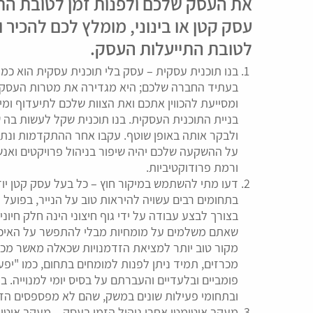
את העסק שלכם ולפנות זמן לטובת הת
עסק קטן או בינוני, מומלץ לכם להכיר
לטובת התייעלות העסק.
בנו תוכנית עסקית – עסק בלי תוכנית עסקית הוא כמ
בעתיד החברה שלכם; היא מגדירה את מטרות העסק, 
ומסייעת להכווין אתכם ואת הצוות שלכם לתיעדוף ומ
בניית התוכנית העסקית. בנו תוכנית שקל לעשות בה שי
ולבקר אותה באופן שוטף. עקבו אחר ההתקדמות ונת
על ההשקעה שלכם יהיה שיפור בניהול פרויקטים ואנש
ורמת פרודוקטיביות.
דעו מתי להשתמש במיקור חוץ – כל בעל עסק קטן יוד
בתחומים רבים עשויה להיראות טוב על הנייר, בפועל 
בצורך לבצע עבודה על ידי גוף חיצוני הינה חלק חיוני
שאתם משלמים על מומחיות מבלי להתפשר על האיכות.
מקור טוב יותר למציאת הזדמנויות שכאלה מאשר מכר
מכרזים, תמיד ניתן לפנות למומחים בתחום, כמו "יפ
פומביים ובלעדיים והעברתם על בסיס יומי למנוייה. 
ובתחומי פעילות שונים במשק, שהם לא מפספסים הזד
מעקב אוטומטי אחרי ניהול הזמן בעסק – מעקב אוטו