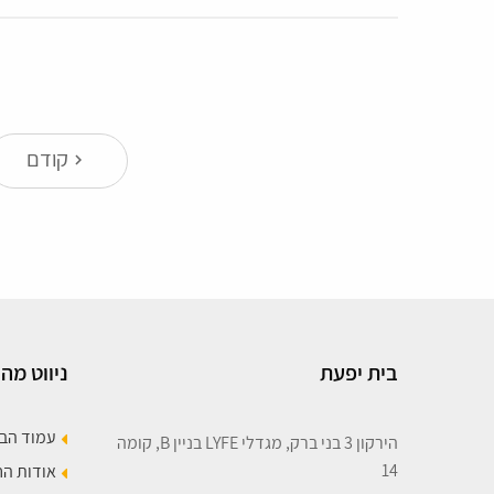
קודם
keyboard_arrow_right
בית יפעת
ניווט מהי
עמוד הב
הירקון 3 בני ברק, מגדלי LYFE בניין B, קומה
14
אודות ה