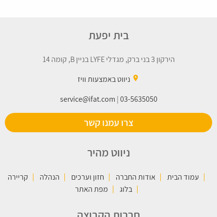
בית יפעת
הירקון 3 בני ברק, מגדלי LYFE בניין B, קומה 14
place
ניווט באמצעות וויז
service@ifat.com
|
03-5635050
צרו עמנו קשר
ניווט מהיר
עמוד הבית
אודות החברה
חזון וערכים
הנהלה
קריירה
בלוג
מפת האתר
חברות הקבוצה