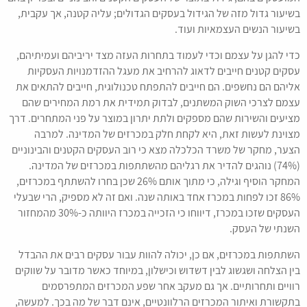
בשיעור גדול מזה של הגידול בעסקים הגדולים; עליה קטנה, אך עקבית,
בשיעור הנשים העצמאיות ועוד.
כדי להגן על עצמם וכדי לעמוד בתחרות העזה מצד יריביהם ועמיתיהם,
עסקים קטנים חייבים לדאוג להרחיב את מעגל ההזדמנויות העסקיות
אליהם הם נחשפים. הם חייבים להתפתח טכנולוגית, חייבים להתאים את
עצמם לצרכי השוק המשתנים, לבדוק תמידית את רמת המחירים שהם
מציעים והשירות שהם מספקים ולתת יתרון במוצר על פני המתחרים. דרך
מצוינת לעשות זאת, היא לקחת חלק במכרזים של המדינה. למרבה
הצער, מחקר של משרד הכלכלה מצא כי רוב העסקים הקטנים והבינוניים
(74%) נוהגים להדיר את רגליהם מהשתתפות במכרזים של המדינה.
המחקר הוסיף וגילה, כי מתוך אותם 26% שכן בחרו להשתתף במכרזים,
86% זכו לפחות במכרז אחד באותה שנה. ואם זה לא מספיק, הרי שבעלי
העסקים שזכו במכרז, דיווחו כי הזכייה במכרז היוותה כ-30% מהמחזור
השנתי של העסק.
השתתפות במכרזים, אם כן, יכולה להוות עבור עסקים רבים את ההבדל
בין הצלחה ושגשוג לבין דשדוש וכישלון, במיוחד כאשר מדובר על שווקים
רוויים ותחרותיים. אך גם מעקב אחר שפע המכרזים המתפרסמים
בתקשורת ואיתור המכרזים הרלוונטיים, אינם דבר של מה בכך. למעשה,