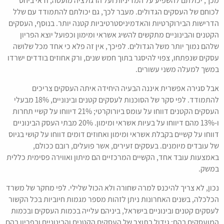
מכך, יכולתם להשפיע על המדיניות ועל הרגולציה מועטה, ודאי ביחס
לכוחם של העסקים הגדולים. מעבר לכך, גם יכולתם להתמודד עם שלל
הדרישות הבירוקרטיות והאדמיניסטרטיביות קטנה יותר. בנוסף, העסקים
הקטנים והבינוניים מתקשים להשיג אשראי ומימון וכפועל יוצא הפריון
שלהם נמוך יותר משל הגדולים. לפיכך, אין זה פלא כי אחד מכל שלושה
עסקים שנפתחו, צפוי להיסגר בתוך חמש שנים, ורק אחוזים בודדים ישרדו
במשך למעלה משני עשורים.
אבל סגירה אפשרית איננה הבעיה היחידה איתה העסקים צריכים
להתמודד. לפי סקר של הסוכנות לעסקים קטנים ובינוניים, 18% מבעלי
העסקים הקטנים דווחו על עומס ביורוקרטי; 21% דיווחו על קשיי תחרות
ו-13% מהם דיווחו על בעיות אשראי ומימון. 20% מבתי העסק הבינוניים
דווחו על קשיים בקבלת אשראי ומימון ואחוזים דומים דווחו על קושי בגיוס
של עובדים מיומנים. בעסקים זעירים, אשר פועלים, רובם ככולם,
באמצעות עובד אחד, הקשיים המרכזיים הם מיתון ואווירה פסימית כללית
במשק.
נכון, לא צריך להיכנס למרה שחורה ולא הכול שלילי. לפי מחקר של משרד
הכלכלה, בשנים האחרונות ניתן לזהות מספר מגמות חיוביות בכל הקשור
לעסקים קטנים ובינוניים בישראל, ביניהם עלייה בכמות העסקים ובכמות
המועסקים בהם; גידול בתוצר של העסקים הקטנים והבינוניים ובפריון בהם